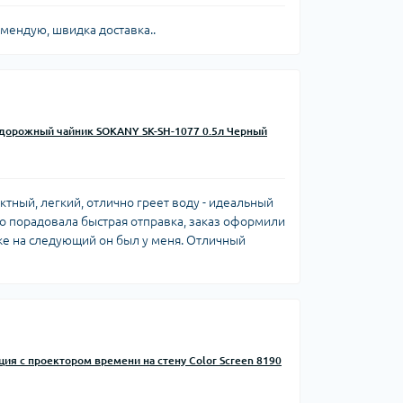
мендую, швидка доставка..
дорожный чайник SOKANY SK-SH-1077 0.5л Черный
ктный, легкий, отлично греет воду - идеальный
о порадовала быстрая отправка, заказ оформили
уже на следующий он был у меня. Отличный
ия с проектором времени на стену Color Screen 8190