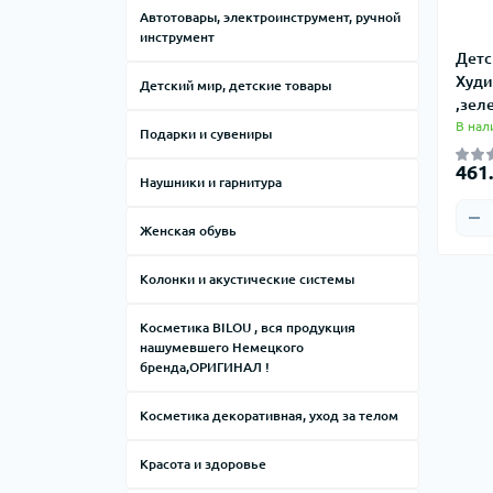
Ароматические диффузоры Mira
Автотовары, электроинструмент, ручной
Парфюмированная вода Cocolady
Max
инструмент
Детс
Ароматизаторы для помещения
Парфюмированная вода Mira Max 50
Худи
Детский мир, детские товары
Cocolady
мл
,зел
В нал
Парфюмерные масла Cocolady
Парфюмированный спрей для
Подарки и сувениры
волос
Антисептики Cocolady
461
Наушники и гарнитура
Парфюмированный спрей для тела
Женская обувь
Колонки и акустические системы
Косметика BILOU , вся продукция
нашумевшего Немецкого
бренда,ОРИГИНАЛ !
Косметика декоративная, уход за телом
Красота и здоровье