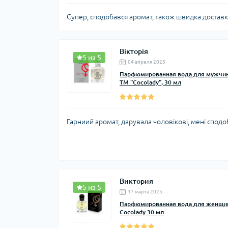
Супер, сподобався аромат, також швидка доставка
Вікторія
5 из 5
04 апреля 2025
Парфюмированная вода для мужчин 
ТМ "Cocolady", 30 мл
Гарниий аромат, дарувала чоловікові, мені сподо
Виктория
5 из 5
17 марта 2025
Парфюмированная вода для женщин 
Cocolady 30 мл