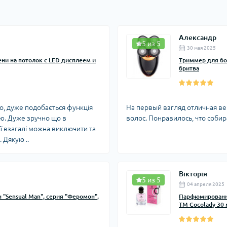
Александр
5 из 5
30 мая 2025
ни на потолок с LED дисплеем и
Триммер для бо
бритва
, дуже подобається функція
На первый взгляд отличная в
лю. Дуже зручно що в
волос. Понравилось, что собира
її взагалі можна виключити та
 Дякую ..
Вікторія
5 из 5
04 апреля 2025
"Sensual Man", серия "Феромон",
Парфюмированна
ТМ Cocolady 30