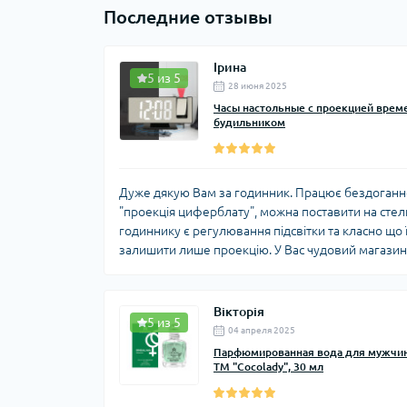
Последние отзывы
Ірина
5 из 5
28 июня 2025
Часы настольные с проекцией време
будильником
Дуже дякую Вам за годинник. Працює бездоганно
"проекція циферблату", можна поставити на сте
годиннику є регулювання підсвітки та класно що 
залишити лише проекцію. У Вас чудовий магазин.
Вікторія
5 из 5
04 апреля 2025
Парфюмированная вода для мужчин 
ТМ "Cocolady", 30 мл