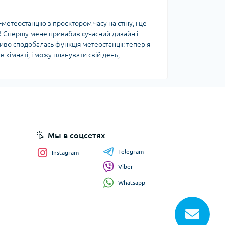
теостанцію з проєктором часу на стіну, і це
! Спершу мене привабив сучасний дизайн і
иво сподобалась функція метеостанції: тепер я
 кімнаті, і можу планувати свій день,
Мы в соцсетях
Telegram
Instagram
Viber
Whatsapp