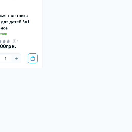
кая толстовка
 для детей 3в1
еное
ичии
0
.00грн.