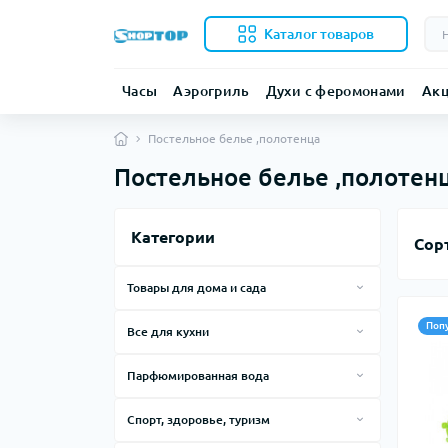
Каталог товаров
Часы
Аэрогриль
Духи с феромонами
Ак
Постельное белье ,полотенца
Постельное белье ,полотен
Категории
Сор
Товары для дома и сада
Часы
Поп
Все для кухни
Вентиляторы
Аэрогриль-фритюрница мультипечь
Парфюмированная вода
Шланги для полива
Парфюмерия Cocolady
Спорт, здоровье, туризм
Парфюмированная вода Cocolady
Парфюмерия Mira Max
Бандажи и корсеты
серия Феромон