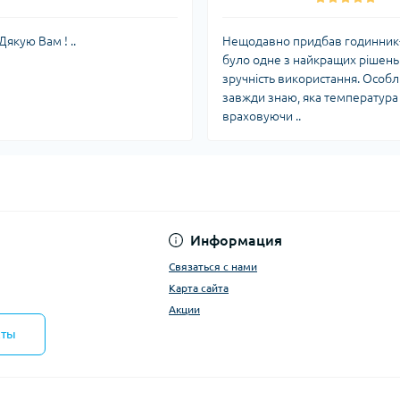
якую Вам ! ..
Нещодавно придбав годинник-ме
було одне з найкращих рішень
зручність використання. Особл
завжди знаю, яка температура в
враховуючи ..
Информация
Связаться с нами
Карта сайта
Акции
кты