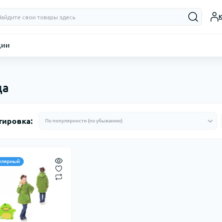
К
ции
ца
тировка:
улярный