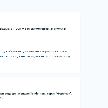
роды 5 в 1 VGR V-316 аккумуляторная мужская
ещь, выбривает достаточно хорошо жесткий
ет волосы, а не раскидывает их по полу и т.д...
я вода для женщин Tenderness, серия "Феромон",
 мл