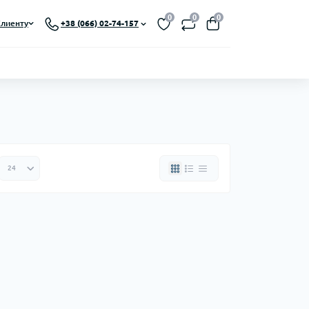
0
0
0
лиенту
+38 (066) 02-74-157