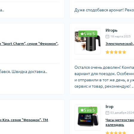
..
Дуже сподобався аромат! Реко
Игорь
5 из 5
18 марта 2025
"Sport Charm", серия "Феромон",
Электрический 
Остался очень доволен! Компа
бався. Швидка доставка..
вариант для поездок. Особенн
и отправили в тот же день, а 
сервис и товар, рекомендую! ..
Ігор
5 из 5
03 декабря 2024
Kira, серия "Феромон", ТМ
Часы метеостанц
календарь