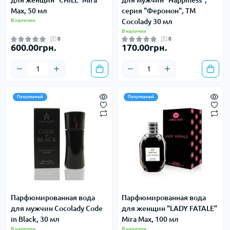
для женщин “CHILL” Mira
для мужчин "Happiness",
Max, 50 мл
серия "Феромон", ТМ
В наличии
Cocolady 30 мл
В наличии
0
0
600.00грн.
170.00грн.
Популярный
Популярный
Парфюмированная вода
Парфюмированная вода
для мужчин Cocolady Code
для женщин “LADY FATALE”
in Black, 30 мл
Mira Max, 100 мл
В наличии
В наличии