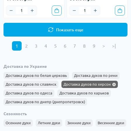
Показать еще
1
2
3
4
5
6
7
8
9
>
>|
Доставка по Украине
Доставка духов по белая церковь
Доставка духов по рени
Доставка духов по славянск
Доставка духов по херсон
Доставка духов по одесса
Доставка духов по харьков
Доставка духов по днепр (днепропетровск)
Доставка духов по запорожье
Доставка духов по львов
Сезонность
Доставка духов по кривой рог
Доставка духов по николаев
Осенние духи
Летние духи
Зимние духи
Весенние духи
Доставка духов по винница
Доставка духов по чернигов