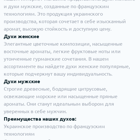
Аромат похож на Bvlgari Omnia Crystalline
и духи мужские, созданные по французским
Аромат похож на Calvin Klein Euphoria
технологиям. Это продукция украинского
производства, которая сочетает в себе изысканный
Аромат похож на Calvin Klein Euphoria Men
аромат, высокую стойкость и доступную цену.
Аромат похож на Calvin Klein Women
Духи женские
Аромат похож на Carolina Herrera Bad Boy
Элегантные цветочные композиции, насыщенные
Аромат похож на Carolina Herrera Good Girl Glorious Gold
восточные ароматы, легкие фруктовые ноты или
утонченные гурманские сочетания. В нашем
Аромат похож на Chanel No 19
Аромат похож на Chloe
ассортименте вы найдете духи женские популярные,
Аромат похож на Creed Aventus for Her
которые подчеркнут вашу индивидуальность.
Аромат похож на Dior Fahrenheit
Духи мужские
Аромат похож на Dior Homme Cologne
Строгие древесные, бодрящие цитрусовые,
освежающие морские или насыщенные пряные
Аромат похож на Dior Homme Cologne Eau de Cologne
ароматы. Они станут идеальным выбором для
Аромат похож на Dior Homme Parfum
уверенных в себе мужчин.
Аромат похож на Dior JAdore In Joy
Преимущества наших духов:
Аромат похож на Dior Miss Dior Blooming Bouquet
Украинское производство по французским
технологиям
Аромат похож на Dior Miss Dior Cherie