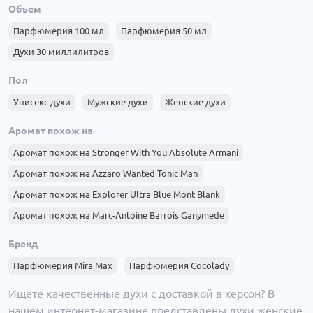
Объем
Доставка духов по полтава
Доставка духов по черкассы
Парфюмерия 100 мл
Парфюмерия 50 мл
Доставка духов по хмельницкий
Доставка духов по черновцы
Духи 30 миллилитров
Доставка духов по житомир
Доставка духов по сумы
Доставка духов по ровно
Доставка духов по ивано-франковск
Пол
Доставка духов по кропивницкий (кировоград)
Унисекс духи
Мужские духи
Женские духи
Доставка духов по тернополь
Доставка духов по кременчуг
Аромат похож на
Доставка духов по луцк
Доставка духов по ужгород
Аромат похож на Stronger With You Absolute Armani
Доставка духов по Киеву
Аромат похож на Azzaro Wanted Tonic Man
Аромат похож на Explorer Ultra Blue Mont Blank
Аромат похож на Marc-Antoine Barrois Ganymede
Аромат похож на Angel Schlesser Essential
Бренд
Аромат похож на Armand Basi In Blue
Парфюмерия Mira Max
Парфюмерия Cocolady
Аромат похож на Bvlgari Aqva Pour Homme
Ищете качественные духи с доставкой в херсон? В
Аромат похож на Bvlgari Omnia Coral
нашем интернет-магазине представлены духи женские